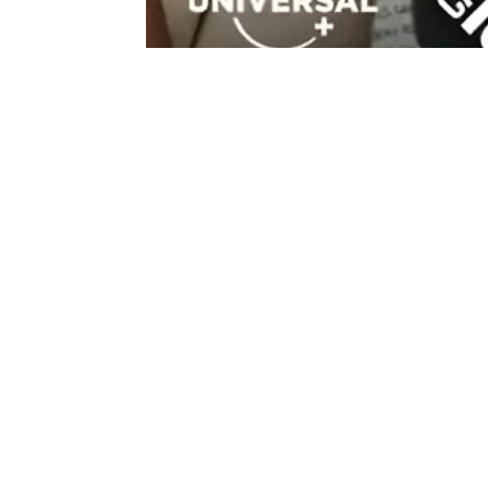
February 18, 2025
13 Crímenes: Estrategia digital de Cli
videopodcast de éxito